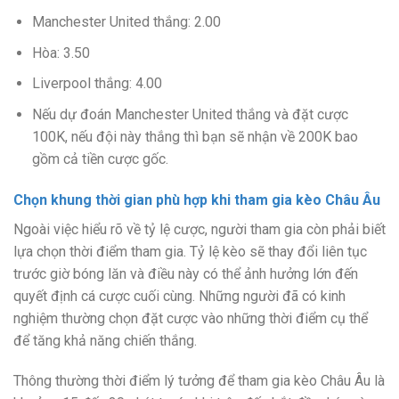
Manchester United thắng: 2.00
Hòa: 3.50
Liverpool thắng: 4.00
Nếu dự đoán Manchester United thắng và đặt cược
100K, nếu đội này thắng thì bạn sẽ nhận về 200K bao
gồm cả tiền cược gốc.
Chọn khung thời gian phù hợp khi tham gia kèo Châu Âu
Ngoài việc hiểu rõ về tỷ lệ cược, người tham gia còn phải biết
lựa chọn thời điểm tham gia. Tỷ lệ kèo sẽ thay đổi liên tục
trước giờ bóng lăn và điều này có thể ảnh hưởng lớn đến
quyết định cá cược cuối cùng. Những người đã có kinh
nghiệm thường chọn đặt cược vào những thời điểm cụ thể
để tăng khả năng chiến thắng.
Thông thường thời điểm lý tưởng để tham gia kèo Châu Âu là