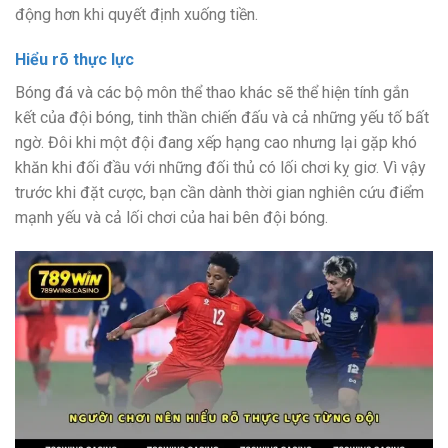
động hơn khi quyết định xuống tiền.
Hiểu rõ thực lực
Bóng đá và các bộ môn thể thao khác sẽ thể hiện tính gắn
kết của đội bóng, tinh thần chiến đấu và cả những yếu tố bất
ngờ. Đôi khi một đội đang xếp hạng cao nhưng lại gặp khó
khăn khi đối đầu với những đối thủ có lối chơi kỵ giơ. Vì vậy
trước khi đặt cược, bạn cần dành thời gian nghiên cứu điểm
mạnh yếu và cả lối chơi của hai bên đội bóng.