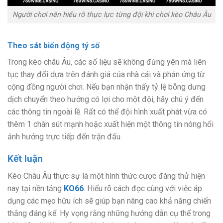
Người chơi nên hiểu rõ thực lực từng đội khi chơi kèo Châu Âu
Theo sát biến động tỷ số
Trong kèo châu Âu, các số liệu sẽ không đứng yên mà liên
tục thay đổi dựa trên đánh giá của nhà cái và phản ứng từ
cộng đồng người chơi. Nếu bạn nhận thấy tỷ lệ bỗng dưng
dịch chuyển theo hướng có lợi cho một đội, hãy chú ý đến
các thông tin ngoài lề. Rất có thể đội hình xuất phát vừa có
thêm 1 chân sút mạnh hoặc xuất hiện một thông tin nóng hổi
ảnh hưởng trực tiếp đến trận đấu.
Kết luận
Kèo Châu Âu thực sự là một hình thức cược đáng thử hiện
nay tại nền tảng
KO66
. Hiểu rõ cách đọc cùng với việc áp
dụng các mẹo hữu ích sẽ giúp bạn nâng cao khả năng chiến
thắng đáng kể. Hy vọng rằng những hướng dẫn cụ thể trong