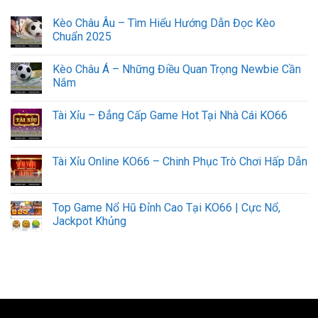
Kèo Châu Âu – Tìm Hiểu Hướng Dẫn Đọc Kèo
Chuẩn 2025
Kèo Châu Á – Những Điều Quan Trọng Newbie Cần
Nắm
Tài Xỉu – Đẳng Cấp Game Hot Tại Nhà Cái KO66
Tài Xỉu Online KO66 – Chinh Phục Trò Chơi Hấp Dẫn
Top Game Nổ Hũ Đỉnh Cao Tại KO66 | Cực Nổ,
Jackpot Khủng