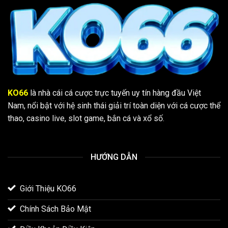
KO66
là nhà cái cá cược trực tuyến uy tín hàng đầu Việt
Nam, nổi bật với hệ sinh thái giải trí toàn diện với cá cược thể
thao, casino live, slot game, bắn cá và xổ số.
HƯỚNG DẪN
Giới Thiệu KO66
Chính Sách Bảo Mật